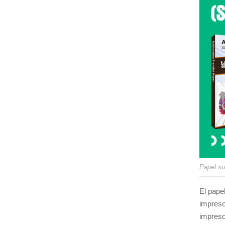
Papel su
El pape
impreso
impreso