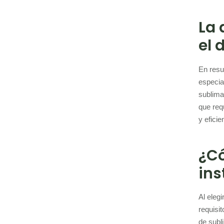
La 
el 
En resu
especia
sublima
que req
y efici
¿Có
ins
Al eleg
requisi
de subl