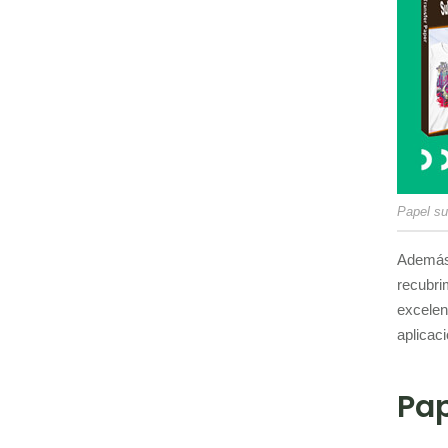
Papel su
Además,
recubri
excelen
aplicac
Pap