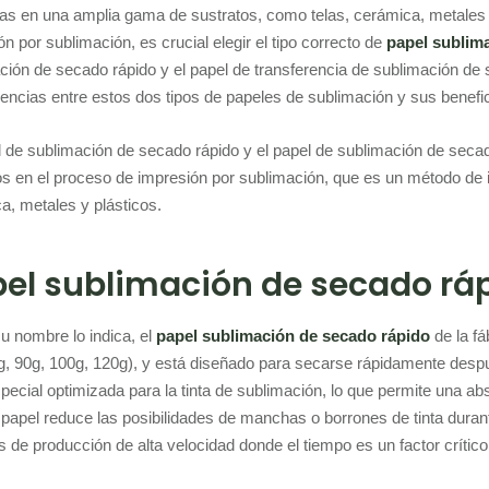
as en una amplia gama de sustratos, como telas, cerámica, metales y
n por sublimación, es crucial elegir el tipo correcto de
papel sublim
ción de secado rápido y el papel de transferencia de sublimación de
erencias entre estos dos tipos de papeles de sublimación y sus benefi
l de sublimación de secado rápido y el papel de sublimación de sec
dos en el proceso de impresión por sublimación, que es un método de
a, metales y plásticos.
el sublimación de secado ráp
 nombre lo indica, el
papel sublimación de secado rápido
de la fá
g, 90g, 100g, 120g), y está diseñado para secarse rápidamente despué
pecial optimizada para la tinta de sublimación, lo que permite una ab
 papel reduce las posibilidades de manchas o borrones de tinta durante
s de producción de alta velocidad donde el tiempo es un factor crítico