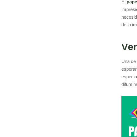
El
pape
impresi
necesid
de la im
Ven
Una de 
esperar
especia
difumina