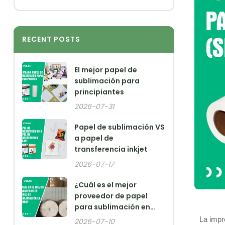
RECENT POSTS
El mejor papel de
sublimación para
principiantes
2026-07-31
Papel de sublimación VS
a papel de
transferencia inkjet
2026-07-17
¿Cuál es el mejor
proveedor de papel
para sublimación en
China?
La impr
2026-07-10