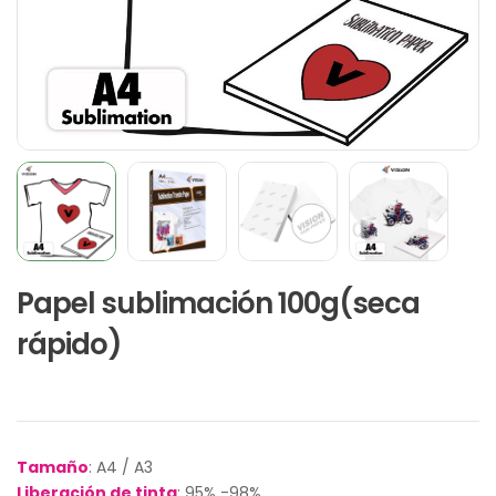
Papel sublimación 100g(seca
rápido)
Tamaño
: A4 / A3
Liberación de tinta
: 95% -98%