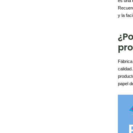
es una 
Recuerde
y la fa
¿Po
pr
Fábric
calidad
product
papel d