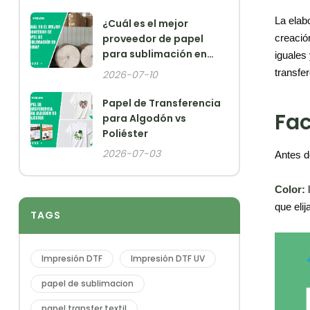
La elab
¿Cuál es el mejor
creació
proveedor de papel
para sublimación en
iguales
China?
transfe
2026-07-10
Papel de Transferencia
Fac
para Algodón vs
Poliéster
2026-07-03
Antes d
Color:
l
que eli
TAGS
Impresión DTF
Impresión DTF UV
papel de sublimacion
papel transfer textil