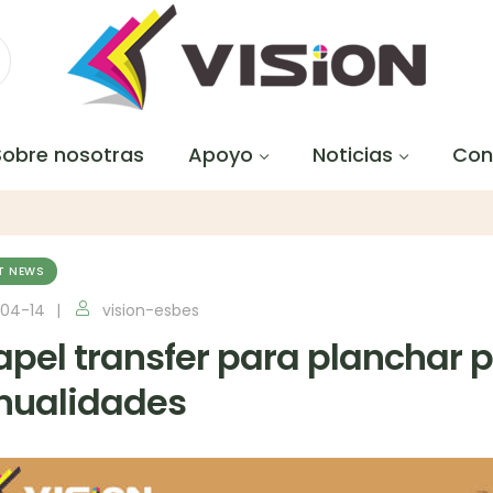
Sobre nosotras
Apoyo
Noticias
Con
T NEWS
04-14
vision-esbes
papel transfer para planchar 
ualidades