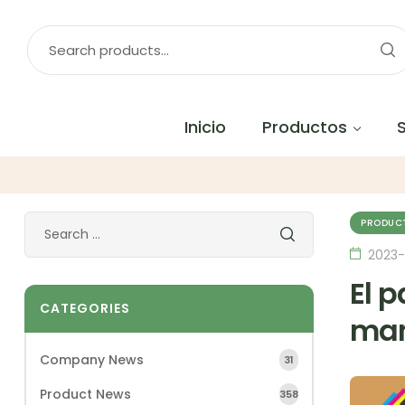
Inicio
Productos
PRODUC
2023-
El 
CATEGORIES
man
Company News
31
Product News
358