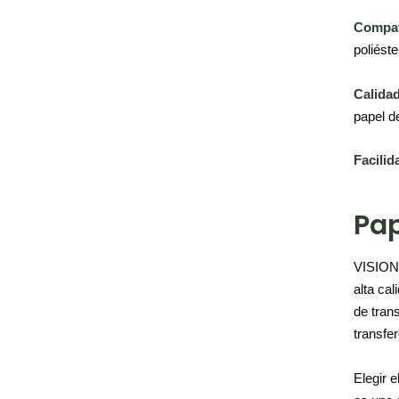
Compati
poliést
Calidad
papel d
Facilid
Pap
VISION 
alta ca
de trans
transfer
Elegir 