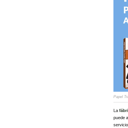
Papel Tr
La
fábr
puede a
servici