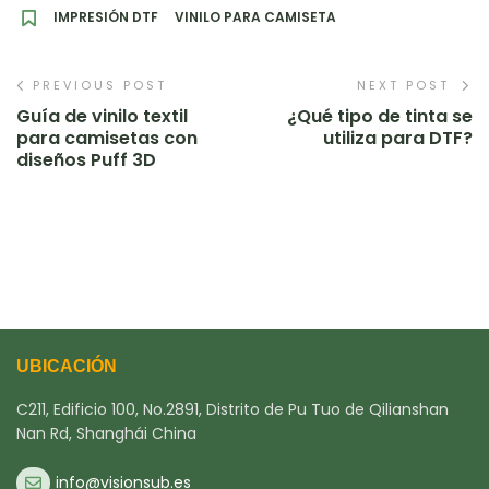
IMPRESIÓN DTF
VINILO PARA CAMISETA
PREVIOUS POST
NEXT POST
Guía de vinilo textil
¿Qué tipo de tinta se
para camisetas con
utiliza para DTF?
diseños Puff 3D
UBICACIÓN
C211, Edificio 100, No.2891, Distrito de Pu Tuo de Qilianshan
Nan Rd, Shanghái China
info@visionsub.es