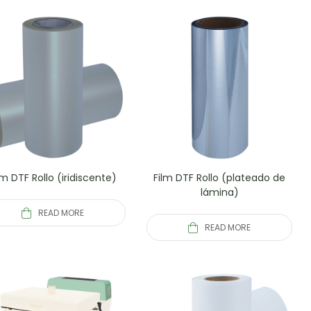
lm DTF Rollo (iridiscente)
Film DTF Rollo (plateado de
lámina)
READ MORE
READ MORE