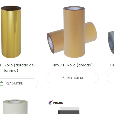
TF Rollo (dorado de
Film DTF Rollo (dorado)
Fi
lámina)
READ MORE
READ MORE