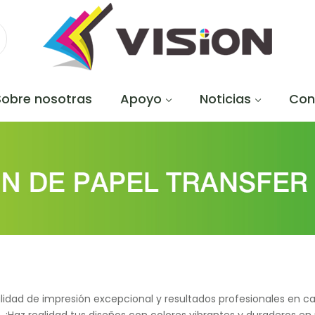
Sobre nosotras
Apoyo
Noticias
Con
 calidad de impresión excepcional y resultados profesionales en
¡Haz realidad tus diseños con colores vibrantes y duraderos en