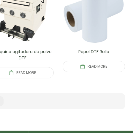
quina agitadora de polvo
Papel DTF Rollo
DTF
READ MORE
READ MORE