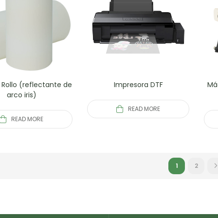
 Rollo (reflectante de
Impresora DTF
Má
arco iris)
READ MORE
READ MORE
1
2