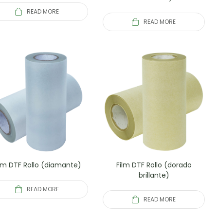
READ MORE
READ MORE
lm DTF Rollo (diamante)
Film DTF Rollo (dorado
brillante)
READ MORE
READ MORE