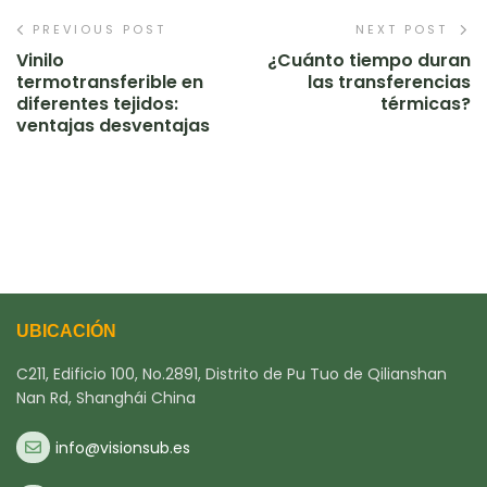
PREVIOUS POST
NEXT POST
Vinilo
¿Cuánto tiempo duran
termotransferible en
las transferencias
diferentes tejidos:
térmicas?
ventajas desventajas
UBICACIÓN
C211, Edificio 100, No.2891, Distrito de Pu Tuo de Qilianshan
Nan Rd, Shanghái China
info@visionsub.es