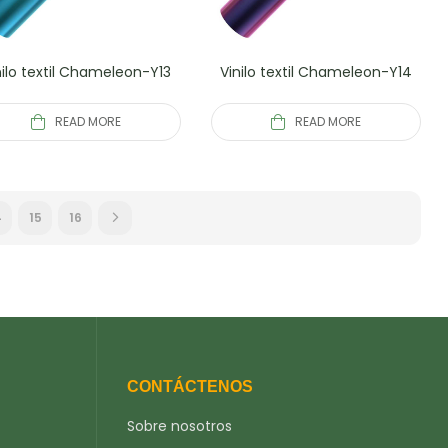
nilo textil Chameleon-Y13
Vinilo textil Chameleon-Y14
READ MORE
READ MORE
4
15
16
CONTÁCTENOS
Sobre nosotros