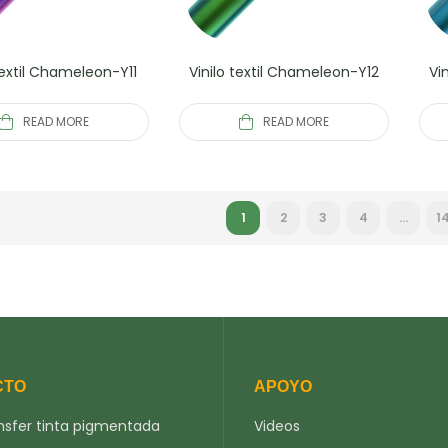
textil Chameleon-Y11
Vinilo textil Chameleon-Y12
Vi
READ MORE
READ MORE
1
2
3
4
…
1
CTO
APOYO
nsfer tinta pigmentada
Videos