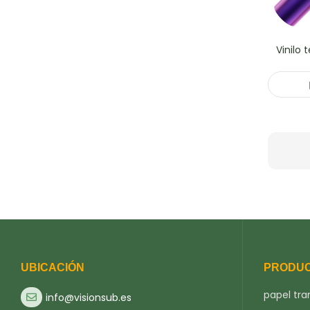
Vinilo 
UBICACIÓN
PRODU
papel tra
info@visionsub.es