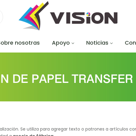
Sobre nosotras
Apoyo
Noticias
Con
alización. Se utiliza para agregar texto o patrones a artículos 
lidad a
precio de fábrica
.