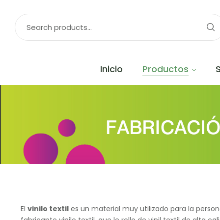
Inicio
Productos
El
vinilo textil
es un material muy utilizado para la person
fabricante vinilo textil, que le rollo de vinil textil de alta ca