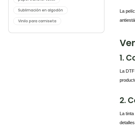
Sublimación en algodón
La pelí
antiestá
Vinilo para camiseta
Ven
1. 
La DTF 
product
2. 
La tint
detalles