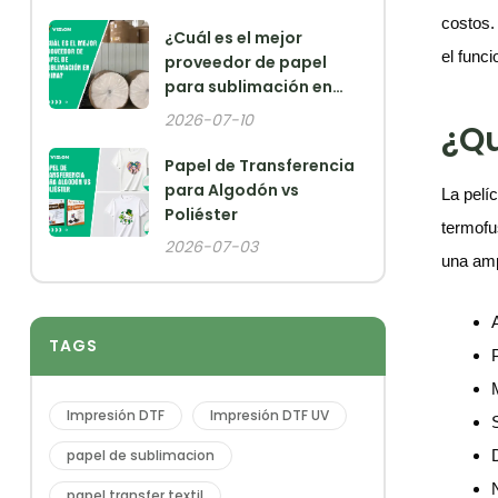
costos.
¿Cuál es el mejor
el func
proveedor de papel
para sublimación en
China?
2026-07-10
¿Qu
Papel de Transferencia
para Algodón vs
La pelí
Poliéster
termofus
2026-07-03
una amp
TAGS
Impresión DTF
Impresión DTF UV
papel de sublimacion
papel transfer textil