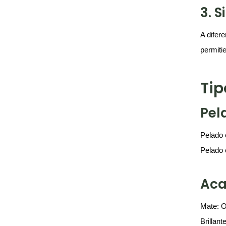
3. 
A difere
permiti
Tip
Pel
Pelado 
Pelado 
Aca
Mate: O
Brillan