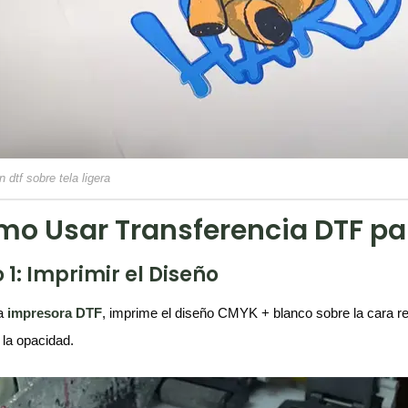
 dtf sobre tela ligera
o Usar Transferencia DTF par
 1: Imprimir el Diseño
a
impresora DTF
, imprime el diseño CMYK + blanco sobre la cara re
 la opacidad.