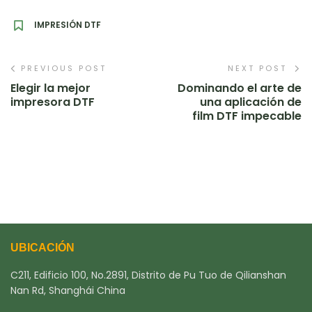
IMPRESIÓN DTF
PREVIOUS POST
NEXT POST
Elegir la mejor
Dominando el arte de
impresora DTF
una aplicación de
film DTF impecable
UBICACIÓN
C211, Edificio 100, No.2891, Distrito de Pu Tuo de Qilianshan
Nan Rd, Shanghái China