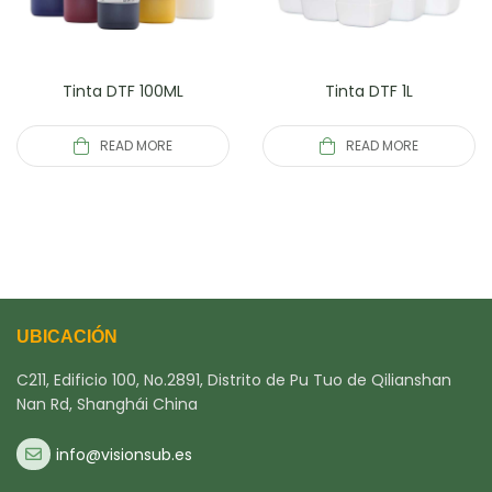
Tinta DTF 100ML
Tinta DTF 1L
READ MORE
READ MORE
UBICACIÓN
C211, Edificio 100, No.2891, Distrito de Pu Tuo de Qilianshan
Nan Rd, Shanghái China
info@visionsub.es