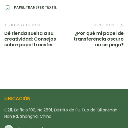
PAPEL TRANSFER TEXTIL
PREVIOUS POST
NEXT POST
Dé rienda suelta a su
¿Por qué mi papel de
creatividad: Consejos
transferencia oscuro
sobre papel transfer
no se pega?
UBICACIÓN
C211, Edificio 100, No.2891, Distrito de Pu Tuo de Qilianshan
Nan Rd, Shanghái China