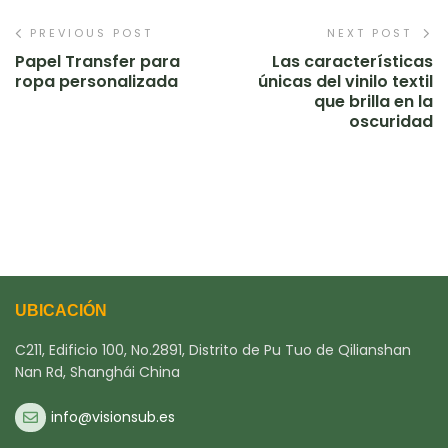
PREVIOUS POST
NEXT POST
Papel Transfer para
Las características
ropa personalizada
únicas del vinilo textil
que brilla en la
oscuridad
UBICACIÓN
C211, Edificio 100, No.2891, Distrito de Pu Tuo de Qilianshan
Nan Rd, Shanghái China
info@visionsub.es