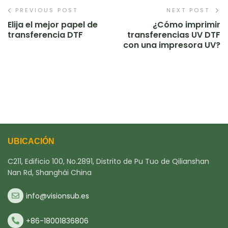
PREVIOUS POST
NEXT POST
Elija el mejor papel de
¿Cómo imprimir
transferencia DTF
transferencias UV DTF
con una impresora UV?
UBICACIÓN
C211, Edificio 100, No.2891, Distrito de Pu Tuo de Qilianshan
Nan Rd, Shanghái China
info@visionsub.es
+86-18001836806