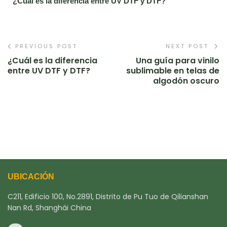
¿Cuál es la diferencia entre UV DTF y DTF?
PREVIOUS POST
NEXT POST
¿Cuál es la diferencia
Una guía para vinilo
entre UV DTF y DTF?
sublimable en telas de
algodón oscuro
UBICACIÓN
C211, Edificio 100, No.2891, Distrito de Pu Tuo de Qilianshan
Nan Rd, Shanghái China