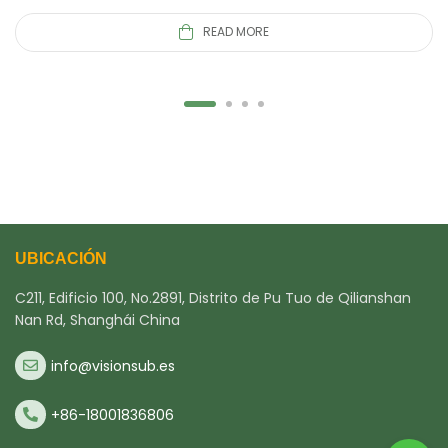
READ MORE
UBICACIÓN
C211, Edificio 100, No.2891, Distrito de Pu Tuo de Qilianshan
Nan Rd, Shanghái China
info@visionsub.es
+86-18001836806