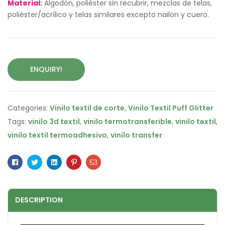
Material
:
Algodón, poliéster sin recubrir, mezclas de telas,
poliéster/acrílico y telas similares excepto nailon y cuero.
ENQUIRY!
Categories:
Vinilo textil de corte
,
Vinilo Textil Puff Glitter
Tags:
vinilo 3d textil
,
vinilo termotransferible
,
vinilo textil
,
vinilo textil termoadhesivo
,
vinilo transfer
Facebook
Twitter
Linkedin
Pinterest
Email
DESCRIPTION