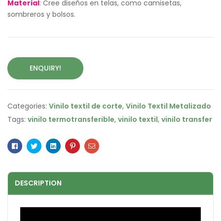
Material
: Cree diseños en telas, como camisetas,
sombreros y bolsos.
ENQUIRY!
Categories:
Vinilo textil de corte
,
Vinilo Textil Metalizado
Tags:
vinilo termotransferible
,
vinilo textil
,
vinilo transfer
Facebook
Twitter
Linkedin
Pinterest
Email
DESCRIPTION