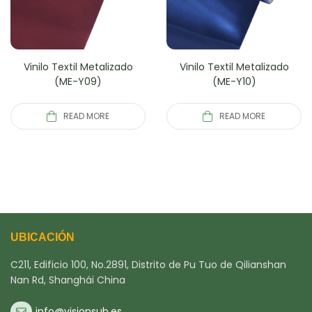
Vinilo Textil Metalizado
Vinilo Textil Metalizado
(ME-Y09)
(ME-Y10)
READ MORE
READ MORE
UBICACIÓN
C211, Edificio 100, No.2891, Distrito de Pu Tuo de Qilianshan
Nan Rd, Shanghái China
info@visionsub.es