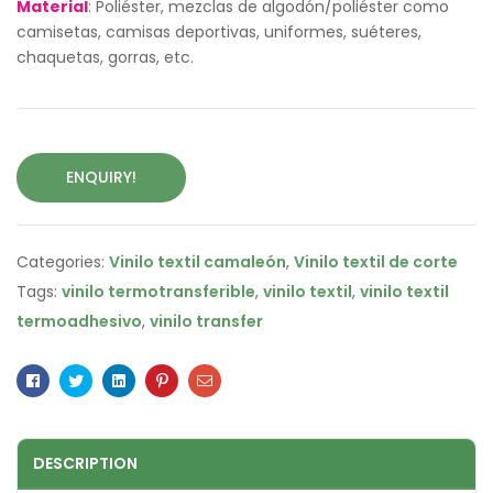
Material
: Poliéster, mezclas de algodón/poliéster como
camisetas, camisas deportivas, uniformes, suéteres,
chaquetas, gorras, etc.
ENQUIRY!
Categories:
Vinilo textil camaleón
,
Vinilo textil de corte
Tags:
vinilo termotransferible
,
vinilo textil
,
vinilo textil
termoadhesivo
,
vinilo transfer
Facebook
Twitter
Linkedin
Pinterest
Email
DESCRIPTION