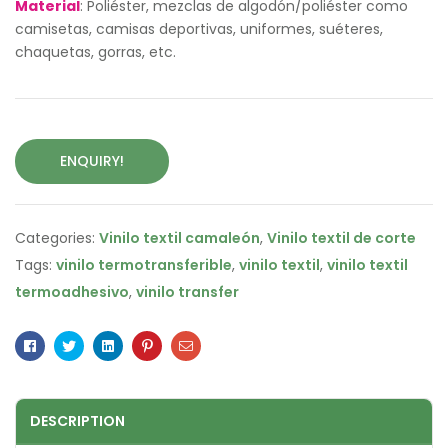
Material
: Poliéster, mezclas de algodón/poliéster como
camisetas, camisas deportivas, uniformes, suéteres,
chaquetas, gorras, etc.
ENQUIRY!
Categories:
Vinilo textil camaleón
,
Vinilo textil de corte
Tags:
vinilo termotransferible
,
vinilo textil
,
vinilo textil
termoadhesivo
,
vinilo transfer
Facebook
Twitter
Linkedin
Pinterest
Email
DESCRIPTION