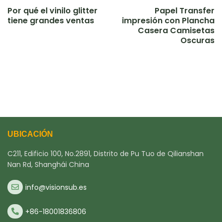
Por qué el vinilo glitter
Papel Transfer
tiene grandes ventas
impresión con Plancha
Casera Camisetas
Oscuras
UBICACIÓN
C211, Edificio 100, No.2891, Distrito de Pu Tuo de Qilianshan
Nan Rd, Shanghái China
info@visionsub.es
+86-18001836806