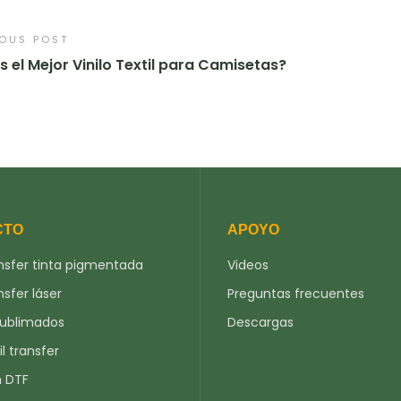
IOUS POST
s el Mejor Vinilo Textil para Camisetas?
CTO
APOYO
nsfer tinta pigmentada
Videos
nsfer láser
Preguntas frecuentes
sublimados
Descargas
il transfer
n DTF