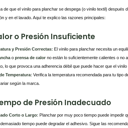
a de que el vinilo para planchar se despega (o vinilo textil) después 
ón y en el lavado. Aquí te explico las razones principales:
alor o Presión Insuficiente
atura y Presión Correctas:
El vinilo para planchar necesita un equil
ancha
o
prensa
d
e
c
alor
no están lo suficientemente calientes o no a
o, lo que provoca una adherencia débil que puede hacer que el vinil
 de Temperatura:
Verifica la temperatura recomendada para tu tipo d
ariar según la marca.
Tiempo de Presión Inadecuado
ado Corto o Largo:
Planchar por muy poco tiempo puede impedir que
 demasiado tiempo puede degradar el adhesivo. Sigue las recomendac