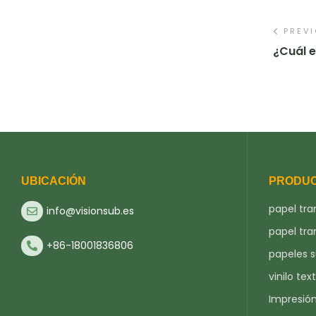
PREV
¿Cuál e
UBICACIÓN
PRODU
papel tra
info@visionsub.es
papel tra
+86-18001836806
papeles 
vinilo text
Impresió