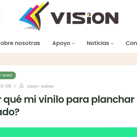
Sobre nosotras
Apoyo
Noticias
Con
T NEWS
11-08
vision-esbes
r qué mi vinilo para plancha
ado?