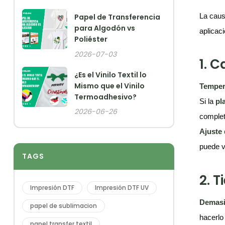
La caus
Papel de Transferencia
para Algodón vs
aplicaci
Poliéster
2026-07-03
1. C
¿Es el Vinilo Textil lo
Mismo que el Vinilo
Temper
Termoadhesivo?
Si la
pl
2026-06-26
complet
Ajuste
puede v
TAGS
2. 
Impresión DTF
Impresión DTF UV
Demasi
papel de sublimacion
hacerlo
papel transfer textil