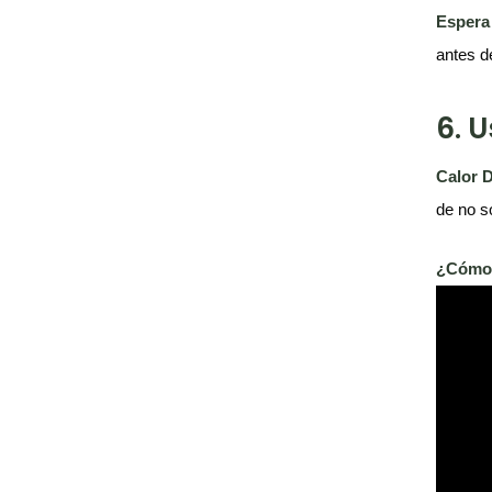
Espera
antes d
6. 
Calor D
de no s
¿Cómo c