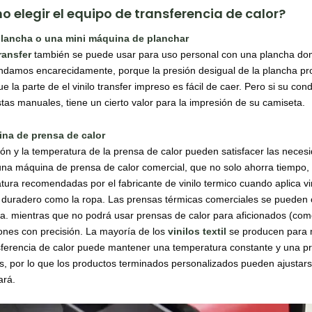
 elegir el equipo de transferencia de calor?
plancha o una mini máquina de planchar
transfer
también se puede usar para uso personal con una plancha domé
damos encarecidamente, porque la presión desigual de la plancha pr
 la parte de el vinilo transfer impreso es fácil de caer. Pero si su con
tas manuales, tiene un cierto valor para la impresión de su camiseta.
na de prensa de calor
ión y la temperatura de la prensa de calor pueden satisfacer las neces
 una máquina de prensa de calor comercial, que no solo ahorra tiempo, 
tura recomendadas por el fabricante de vinilo termico cuando aplica vi
. duradero como la ropa. Las prensas térmicas comerciales se pueden c
cia. mientras que no podrá usar prensas de calor para aficionados (co
ones con precisión. La mayoría de los
vinilos textil
se producen para m
sferencia de calor puede mantener una temperatura constante y una pre
, por lo que los productos terminados personalizados pueden ajustarse 
ará.