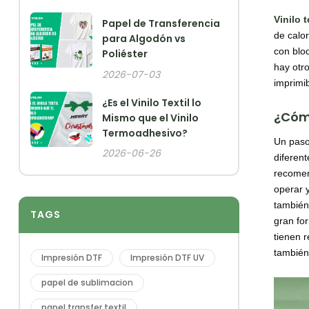
Vinilo t
Papel de Transferencia
de calor
para Algodón vs
con blo
Poliéster
hay otro
2026-07-03
imprimib
¿Es el Vinilo Textil lo
¿Cómo
Mismo que el Vinilo
Termoadhesivo?
Un paso
2026-06-26
diferen
recomen
operar y
también 
TAGS
gran fo
tienen 
también
Impresión DTF
Impresión DTF UV
papel de sublimacion
papel transfer textil