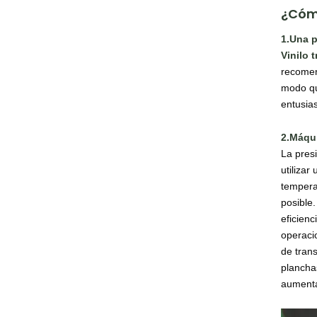
¿Cómo
1.Una 
Vinilo 
recomen
modo que
entusias
2.Máqui
La pres
utilizar
tempera
posible
eficien
operaci
de tran
planchas
aument