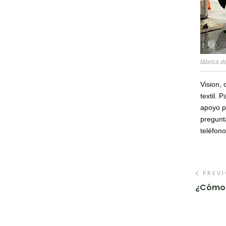
fábrica de
Vision,
textil.
apoyo p
pregunt
teléfon
PREV
¿Cómo 