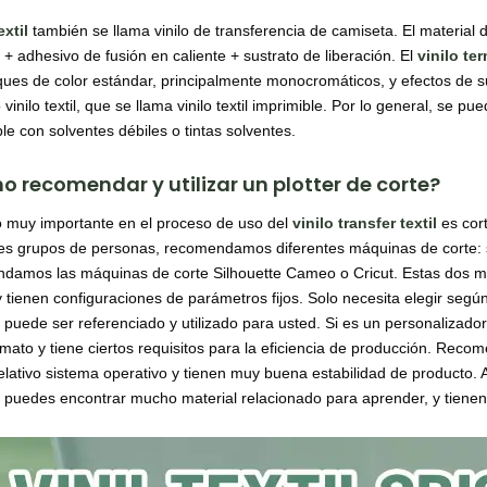
extil
también se llama vinilo de transferencia de camiseta. El material de
 + adhesivo de fusión en caliente + sustrato de liberación. El
vinilo te
ques de color estándar, principalmente monocromáticos, y efectos de s
 vinilo textil, que se llama vinilo textil imprimible. Por lo general, se p
le con solventes débiles o tintas solventes.
 recomendar y utilizar un plotter de corte?
 muy importante en el proceso de uso del
vinilo transfer textil
es cort
tes grupos de personas, recomendamos diferentes máquinas de corte: si 
damos las máquinas de corte Silhouette Cameo o Cricut. Estas dos marc
 tienen configuraciones de parámetros fijos. Solo necesita elegir según 
puede ser referenciado y utilizado para usted. Si es un personalizador 
rmato y tiene ciertos requisitos para la eficiencia de producción. Rec
relativo sistema operativo y tienen muy buena estabilidad de producto.
 puedes encontrar mucho material relacionado para aprender, y tienen 