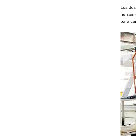
Los dos
herramie
para ca