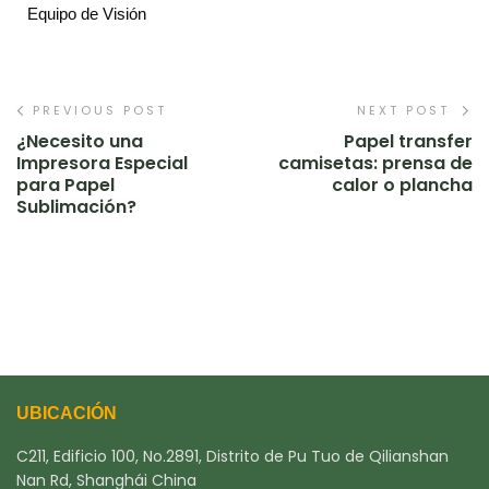
Equipo de Visión
PREVIOUS POST
NEXT POST
¿Necesito una
Papel transfer
Impresora Especial
camisetas: prensa de
para Papel
calor o plancha
Sublimación?
UBICACIÓN
C211, Edificio 100, No.2891, Distrito de Pu Tuo de Qilianshan
Nan Rd, Shanghái China