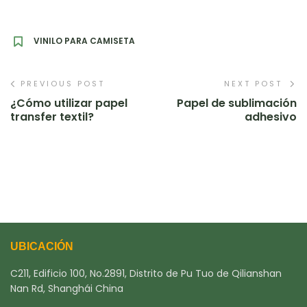
VINILO PARA CAMISETA
PREVIOUS POST
NEXT POST
¿Cómo utilizar papel
Papel de sublimación
transfer textil?
adhesivo
UBICACIÓN
C211, Edificio 100, No.2891, Distrito de Pu Tuo de Qilianshan
Nan Rd, Shanghái China