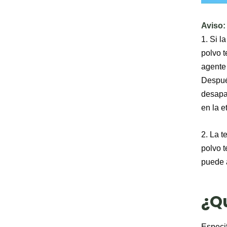
Aviso:
1. Si l
polvo t
agente 
Después
desapar
en la e
2. La 
polvo t
puede a
¿Q
Especi