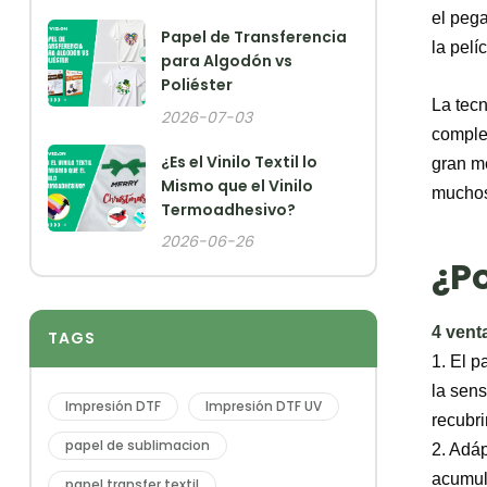
el peg
Papel de Transferencia
la pelí
para Algodón vs
Poliéster
La tecn
2026-07-03
complet
¿Es el Vinilo Textil lo
gran me
Mismo que el Vinilo
muchos
Termoadhesivo?
2026-06-26
¿Po
4 vent
TAGS
1. El p
la sen
Impresión DTF
Impresión DTF UV
recubri
papel de sublimacion
2. Adáp
acumula
papel transfer textil