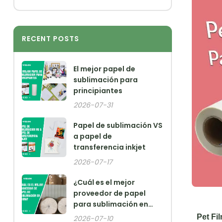
RECENT POSTS
El mejor papel de
sublimación para
principiantes
2026-07-31
Papel de sublimación VS
a papel de
transferencia inkjet
2026-07-17
¿Cuál es el mejor
proveedor de papel
para sublimación en
China?
Pet Fi
2026-07-10