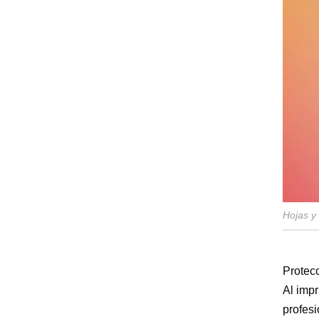
Hojas y
Protecc
Al impr
profes