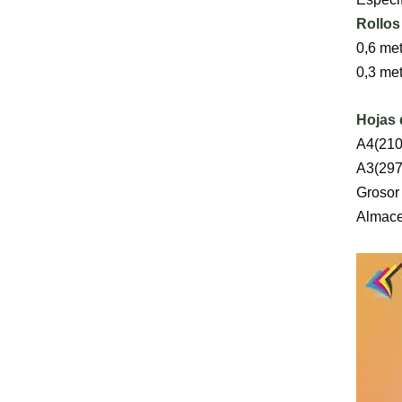
Rollos
0,6 met
0,3 met
Hojas 
A4(210
A3(297
Grosor 
Almace