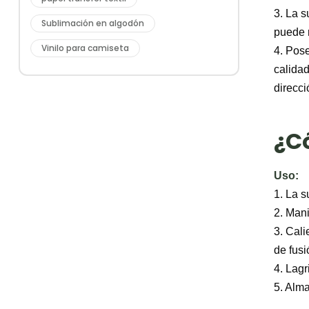
3. La s
Sublimación en algodón
puede r
Vinilo para camiseta
4. Pose
calidad
direcci
¿Có
Uso:
1. La s
2. Mani
3. Cal
de fusi
4. Lagr
5. Alm