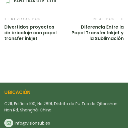
PAPEL TRANSFER TEXTIL
PREVIOUS POST
NEXT POST
Divertidos proyectos
Diferencia Entre la
de bricolaje con papel
Papel Transfer Inkjet y
transfer inkjet
la Sublimación
UBICACIÓN
C211, Edificio 100, No.2891, Distrito de Pu Tuo de Qilianshan
Nan Rd, Shanghái China
info@visionsub.es