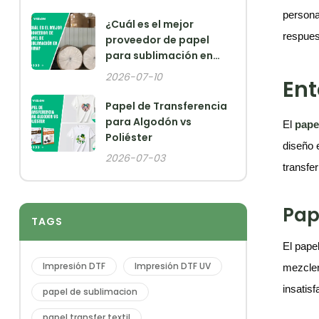
persona
¿Cuál es el mejor
respues
proveedor de papel
para sublimación en
China?
2026-07-10
Ent
Papel de Transferencia
para Algodón vs
El
papel
Poliéster
diseño e
2026-07-03
transfer
Pap
TAGS
El pape
Impresión DTF
Impresión DTF UV
mezclen
insatisf
papel de sublimacion
papel transfer textil