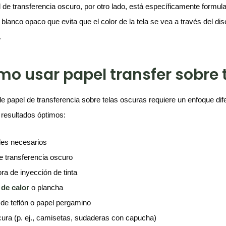
l de transferencia oscuro, por otro lado, está específicamente formul
 blanco opaco que evita que el color de la tela se vea a través del d
.
o usar papel transfer sobre 
de papel de transferencia sobre telas oscuras requiere un enfoque dife
 resultados óptimos:
les necesarios
e transferencia oscuro
ra de inyección de tinta
a
d
e
c
alor
o plancha
de teflón o papel pergamino
cura (p. ej., camisetas, sudaderas con capucha)