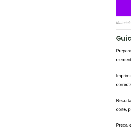
Material
Guía
Prepara
element
Imprime
correct
Recorta
corte, 
Precali