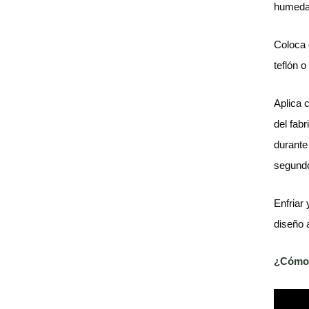
humedad
Coloca 
teflón o
Aplica 
del fab
durante
segundo
Enfriar 
diseño a
¿Cómo u