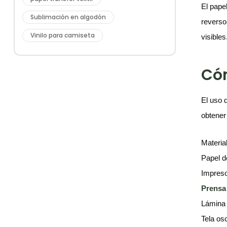
El pape
Sublimación en algodón
reverso
Vinilo para camiseta
visibles
Cóm
El uso 
obtener
Materia
Papel d
Impreso
Prens
Lámina 
Tela os