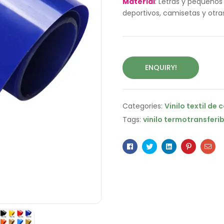
Material
: Letras y pequeños
deportivos, camisetas y otra
ENQUIRY!
Categories:
Vinilo textil de 
Tags:
vinilo termotransferib
Facebook
Twitter
Linkedin
Pinterest
Ema