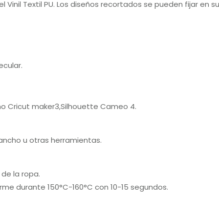
l Vinil Textil PU. Los diseños recortados se pueden fijar en 
cular.
mo Cricut maker3,Silhouette Cameo 4.
gancho u otras herramientas.
de la ropa.
firme durante 150°C-160°C con 10-15 segundos.