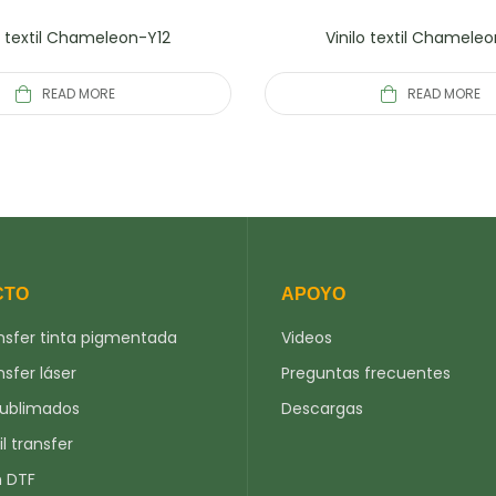
o textil Chameleon-Y12
Vinilo textil Chamele
READ MORE
READ MORE
CTO
APOYO
nsfer tinta pigmentada
Videos
nsfer láser
Preguntas frecuentes
sublimados
Descargas
il transfer
n DTF