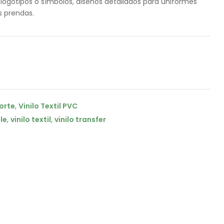
 logotipos o símbolos, diseños detallados para uniformes
s prendas.
corte
,
Vinilo Textil PVC
le
,
vinilo textil
,
vinilo transfer
il