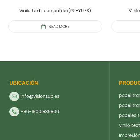
Vinilo textil con patrón(PU-Y07S)
Vinil
READ MORE
UBICACIÓN
PRODU
papel tra
info@visionsub.es
papel tra
+86-18001836806
papeles 
vinilo text
Impresió