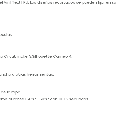
l Vinil Textil PU. Los diseños recortados se pueden fijar en 
cular.
mo Cricut maker3,Silhouette Cameo 4.
gancho u otras herramientas.
de la ropa.
firme durante 150°C-160°C con 10-15 segundos.