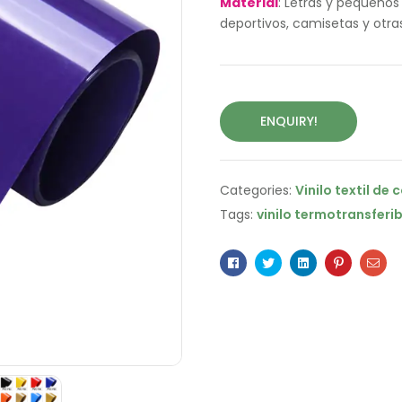
Material
: Letras y pequeños
deportivos, camisetas y otra
ENQUIRY!
Categories:
Vinilo textil de 
Tags:
vinilo termotransferib
Facebook
Twitter
Linkedin
Pinterest
Ema