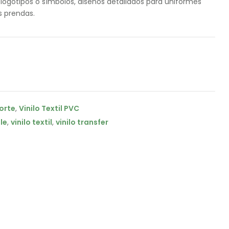
 logotipos o símbolos, diseños detallados para uniformes
s prendas.
corte
,
Vinilo Textil PVC
le
,
vinilo textil
,
vinilo transfer
il