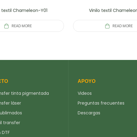
o textil Chameleon-Y01
Vinilo textil Chamele
READ MORE
READ MORE
CTO
APOYO
nsfer tinta pigmentada
Videos
nsfer láser
Preguntas frecuentes
sublimados
Descargas
il transfer
n DTF