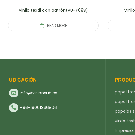
Vinilo textil con patrón(PU-Y08S)
Vinil
READ MORE
UBICACIÓN
PRODU
papel tra
info@visionsub.es
papel tra
+86-18001836806
papeles 
vinilo text
Impresió