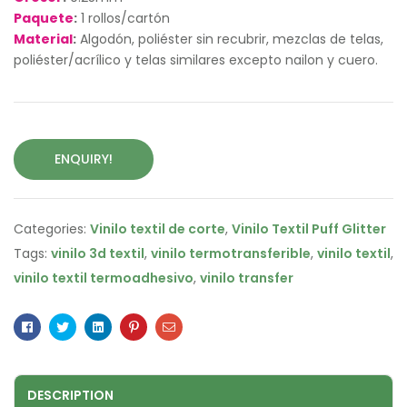
Paquete
:
1 rollos/cartón
Material
:
Algodón, poliéster sin recubrir, mezclas de telas,
poliéster/acrílico y telas similares excepto nailon y cuero.
ENQUIRY!
Categories:
Vinilo textil de corte
,
Vinilo Textil Puff Glitter
Tags:
vinilo 3d textil
,
vinilo termotransferible
,
vinilo textil
,
vinilo textil termoadhesivo
,
vinilo transfer
Facebook
Twitter
Linkedin
Pinterest
Email
DESCRIPTION