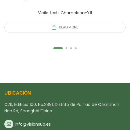
Vinilo textil Chameleon-Y11
READ MORE
UBICACIÓN
C211, Edificio 100, No.2891, Distrito de Pu Tuo de Qilianshan
Nan Rd, Shanghái China
info@visionsub.es