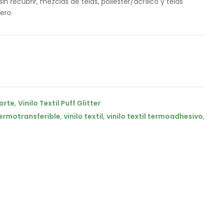
in recubrir, mezclas de telas, poliéster/acrílico y telas
ero.
corte
,
Vinilo Textil Puff Glitter
termotransferible
,
vinilo textil
,
vinilo textil termoadhesivo
,
il