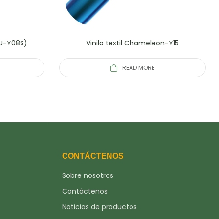
(PU-Y08S)
Vinilo textil Chameleon-Y15
READ MORE
CONTÁCTENOS
Sobre nosotros
Contáctenos
Noticias de productos