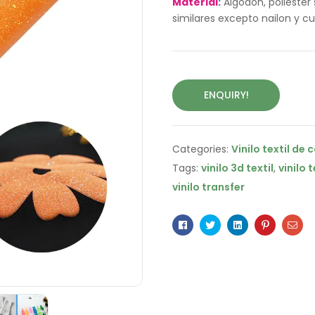
Material
:
Algodón, poliéster s
similares excepto nailon y cu
ENQUIRY!
Categories:
Vinilo textil de 
Tags:
vinilo 3d textil
,
vinilo 
vinilo transfer
Facebook
Twitter
Linkedin
Pinterest
Ema