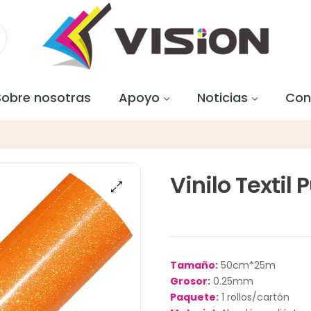
Sobre nosotras
Apoyo
Noticias
Con
Vinilo Textil 
Tamaño
:
50cm*25m
Grosor
:
0.25mm
Paquete
:
1 rollos/cartón