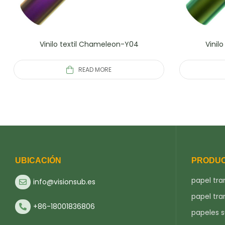
Vinilo textil Chameleon-Y04
Vinil
READ MORE
UBICACIÓN
PRODU
papel tra
info@visionsub.es
papel tra
+86-18001836806
papeles 