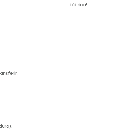
fábrica!
ansferir.
dura).