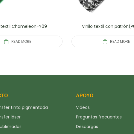
o textil Chameleon-Y09
Vinilo textil con patrón
READ MORE
READ MORE
CTO
APOYO
nsfer tinta pigmentada
Videos
nsfer láser
Preguntas frecuentes
sublimados
Descargas