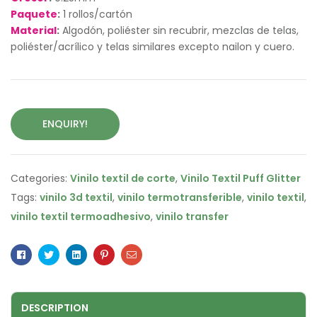
Paquete
:
1 rollos/cartón
Material
:
Algodón, poliéster sin recubrir, mezclas de telas,
poliéster/acrílico y telas similares excepto nailon y cuero.
ENQUIRY!
Categories:
Vinilo textil de corte
,
Vinilo Textil Puff Glitter
Tags:
vinilo 3d textil
,
vinilo termotransferible
,
vinilo textil
,
vinilo textil termoadhesivo
,
vinilo transfer
Facebook
Twitter
Linkedin
Pinterest
Email
DESCRIPTION