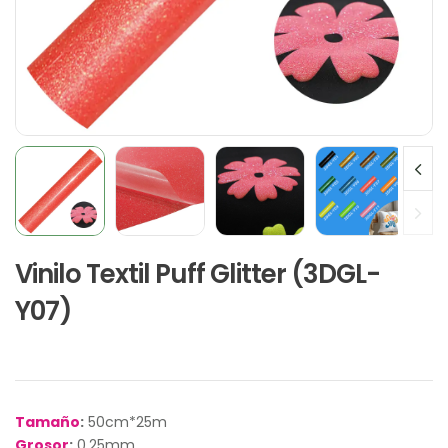
Vinilo Textil Puff Glitter (3DGL-
Y07)
Tamaño
:
50cm*25m
Grosor
:
0.25mm