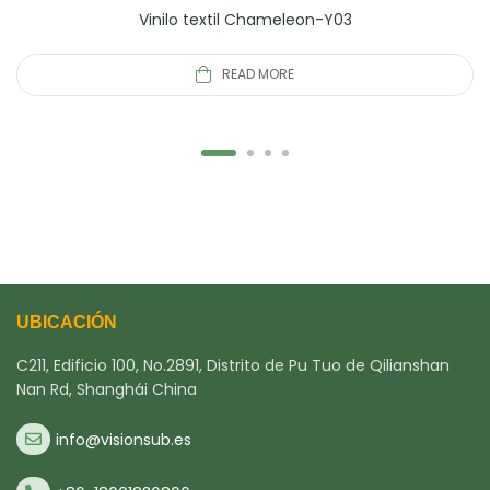
Vinilo textil Chameleon-Y03
READ MORE
UBICACIÓN
C211, Edificio 100, No.2891, Distrito de Pu Tuo de Qilianshan
Nan Rd, Shanghái China
info@visionsub.es