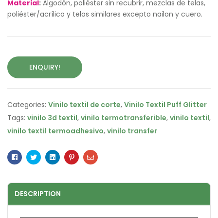
Material
:
Algodón, poliéster sin recubrir, mezclas de telas,
poliéster/acrílico y telas similares excepto nailon y cuero.
ENQUIRY!
Categories:
Vinilo textil de corte
,
Vinilo Textil Puff Glitter
Tags:
vinilo 3d textil
,
vinilo termotransferible
,
vinilo textil
,
vinilo textil termoadhesivo
,
vinilo transfer
Facebook
Twitter
Linkedin
Pinterest
Email
DESCRIPTION