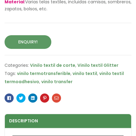
Material
:Varias telas textiles, incluidas camisas, sombreros,
zapatos, bolsos, etc.
ENQUIRY!
Categories:
Vinilo textil de corte
,
Vinilo textil Glitter
Tags:
vinilo termotransferible
,
vinilo textil
,
vinilo textil
termoadhesivo
,
vinilo transfer
Facebook
Twitter
Linkedin
Pinterest
Email
DESCRIPTION