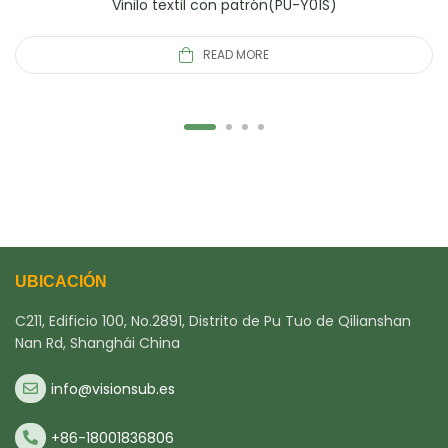
Vinilo textil con patrón(PU-Y01S)
READ MORE
UBICACIÓN
C211, Edificio 100, No.2891, Distrito de Pu Tuo de Qilianshan
Nan Rd, Shanghái China
info@visionsub.es
+86-18001836806