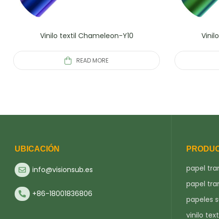
Vinilo textil Chameleon-Y10
Vinil
READ MORE
UBICACIÓN
PRODU
papel tra
info@visionsub.es
papel tra
+86-18001836806
papeles 
vinilo text