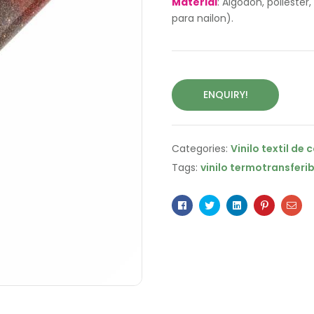
Material
: Algodón, poliéste
para nailon).
ENQUIRY!
Categories:
Vinilo textil de 
Tags:
vinilo termotransferib
Facebook
Twitter
Linkedin
Pinterest
Ema