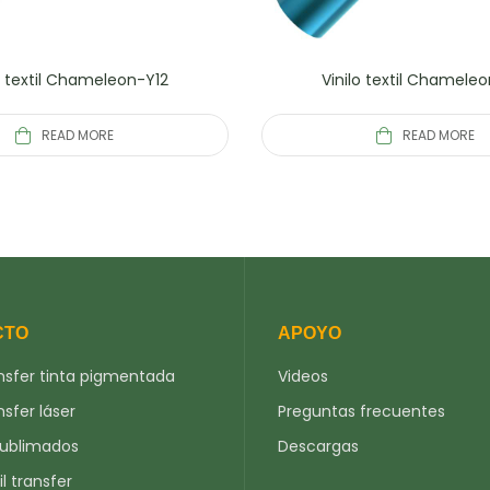
o textil Chameleon-Y12
Vinilo textil Chamele
READ MORE
READ MORE
CTO
APOYO
nsfer tinta pigmentada
Videos
nsfer láser
Preguntas frecuentes
sublimados
Descargas
il transfer