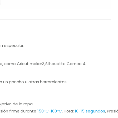
n especular.
te, como Cricut maker3,Silhouette Cameo 4.
on un gancho u otras herramientas.
etivo de la ropa.
esión firme durante
150°C-160°C
, Hora:
10-15 segundos
, Pres