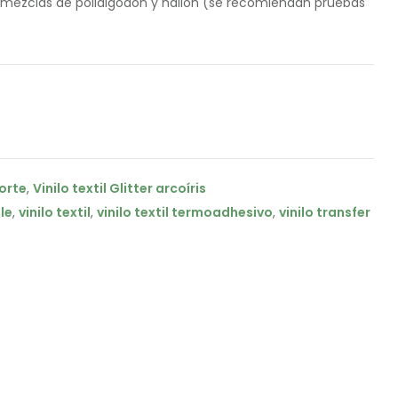
r, mezclas de polialgodón y nailon (se recomiendan pruebas
corte
,
Vinilo textil Glitter arcoíris
le
,
vinilo textil
,
vinilo textil termoadhesivo
,
vinilo transfer
il