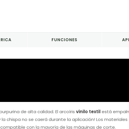
BRICA
FUNCIONES
AP
urpurina de alta calidad. El arcoíris
vinilo textil
está empalma
 la chispa no se caerá durante la aplicación! Los materiales de
es compatible con la mayoría de las máquinas de corte.