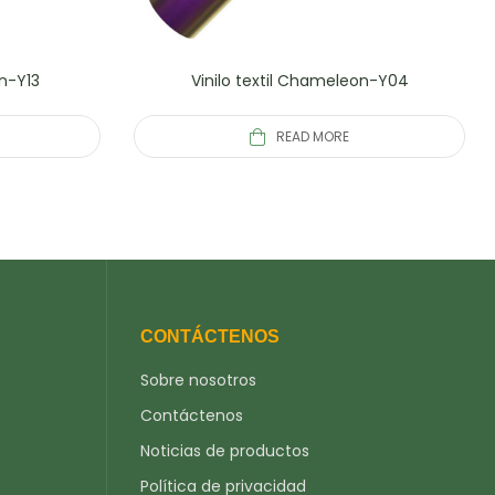
on-Y13
Vinilo textil Chameleon-Y04
READ MORE
CONTÁCTENOS
Sobre nosotros
Contáctenos
Noticias de productos
Política de privacidad