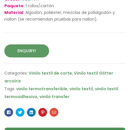
Paquete
: 1 rollos/cartón
Material
: Algodón, poliéster, mezclas de polialgodón y
nailon (se recomiendan pruebas para nailon).
ENQUIRY!
Categories:
Vinilo textil de corte
,
Vinilo textil Glitter
arcoíris
Tags:
vinilo termotransferible
,
vinilo textil
,
vinilo textil
termoadhesivo
,
vinilo transfer
Facebook
Twitter
Linkedin
Pinterest
Email