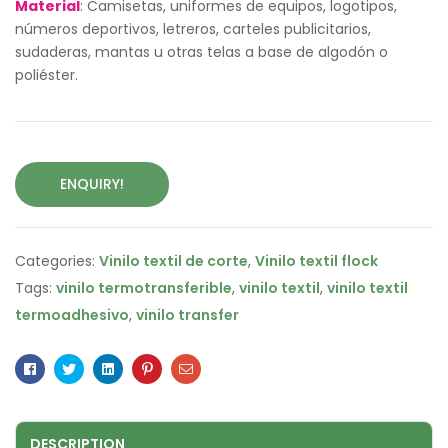
Material
: Camisetas, uniformes de equipos, logotipos,
números deportivos, letreros, carteles publicitarios,
sudaderas, mantas u otras telas a base de algodón o
poliéster.
ENQUIRY!
Categories:
Vinilo textil de corte
,
Vinilo textil flock
Tags:
vinilo termotransferible
,
vinilo textil
,
vinilo textil
termoadhesivo
,
vinilo transfer
Facebook
Twitter
Linkedin
Pinterest
Email
DESCRIPTION