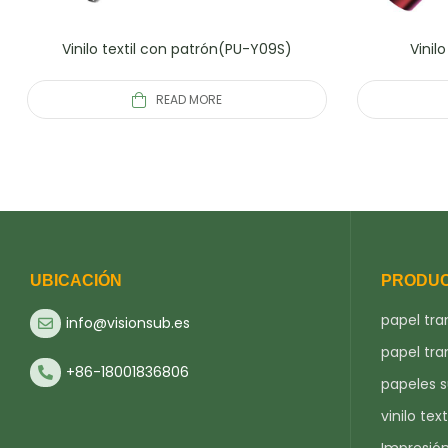
Vinilo textil con patrón(PU-Y09S)
Vinil
READ MORE
UBICACIÓN
PRODU
papel tra
info@visionsub.es
papel tra
+86-18001836806
papeles 
vinilo text
Impresió