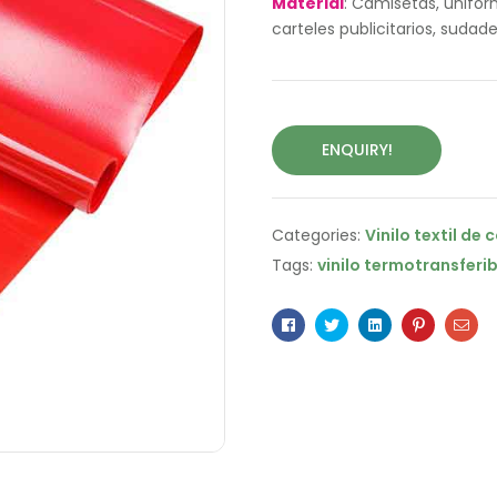
Material
: Camisetas, unifor
carteles publicitarios, sudad
ENQUIRY!
Categories:
Vinilo textil de 
Tags:
vinilo termotransferib
Facebook
Twitter
Linkedin
Pinterest
Ema