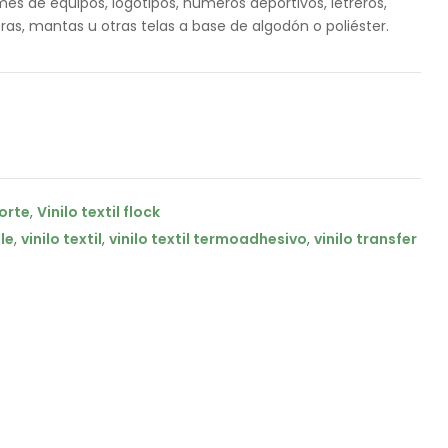
mes de equipos, logotipos, números deportivos, letreros,
eras, mantas u otras telas a base de algodón o poliéster.
corte
,
Vinilo textil flock
le
,
vinilo textil
,
vinilo textil termoadhesivo
,
vinilo transfer
il