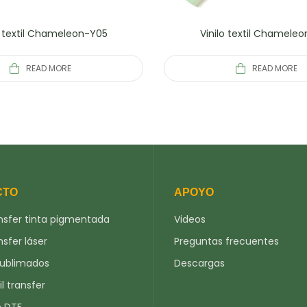
o textil Chameleon-Y05
Vinilo textil Chamele
READ MORE
READ MORE
CTO
APOYO
nsfer tinta pigmentada
Videos
nsfer láser
Preguntas frecuentes
sublimados
Descargas
il transfer
n DTF