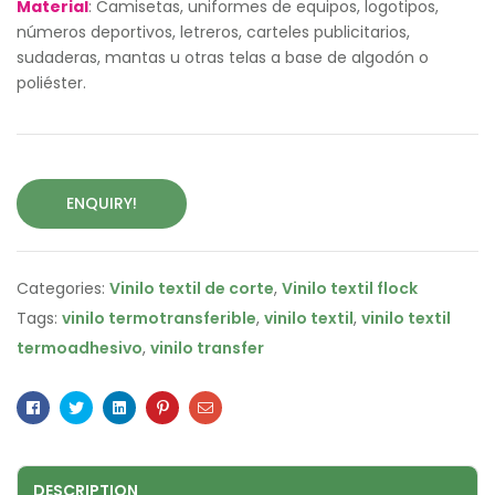
Material
: Camisetas, uniformes de equipos, logotipos,
números deportivos, letreros, carteles publicitarios,
sudaderas, mantas u otras telas a base de algodón o
poliéster.
ENQUIRY!
Categories:
Vinilo textil de corte
,
Vinilo textil flock
Tags:
vinilo termotransferible
,
vinilo textil
,
vinilo textil
termoadhesivo
,
vinilo transfer
Facebook
Twitter
Linkedin
Pinterest
Email
DESCRIPTION