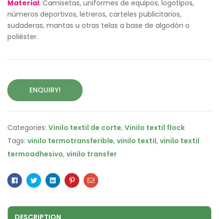
Material
: Camisetas, uniformes de equipos, logotipos,
números deportivos, letreros, carteles publicitarios,
sudaderas, mantas u otras telas a base de algodón o
poliéster.
ENQUIRY!
Categories:
Vinilo textil de corte
,
Vinilo textil flock
Tags:
vinilo termotransferible
,
vinilo textil
,
vinilo textil
termoadhesivo
,
vinilo transfer
Facebook
Twitter
Linkedin
Pinterest
Email
DESCRIPTION