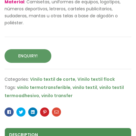
Material
: Camisetas, uniformes de equipos, logotipos,
números deportivos, letreros, carteles publicitarios,
sudaderas, mantas u otras telas a base de algodón o
poliéster.
ENQUIRY!
Categories:
Vinilo textil de corte
,
Vinilo textil flock
Tags:
vinilo termotransferible
,
vinilo textil
,
vinilo textil
termoadhesivo
,
vinilo transfer
Facebook
Twitter
Linkedin
Pinterest
Email
DESCRIPTION