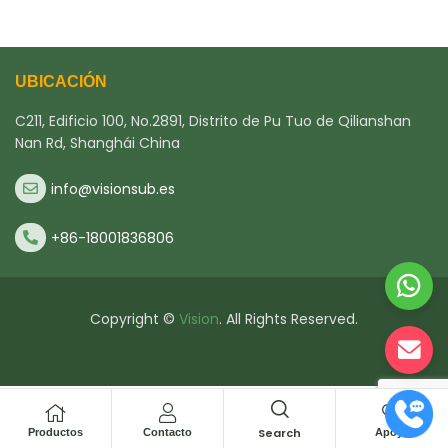
UBICACIÓN
C211, Edificio 100, No.2891, Distrito de Pu Tuo de Qilianshan
Nan Rd, Shanghái China
info@visionsub.es
+86-18001836806
Copyright ©
Vision
. All Rights Reserved.
Search
Productos
Contacto
Apoyo