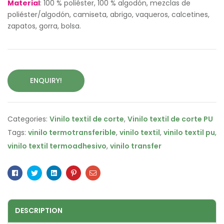
Material
: 100 % poliéster, 100 % algodón, mezclas de
poliéster/algodón, camiseta, abrigo, vaqueros, calcetines,
zapatos, gorra, bolsa.
ENQUIRY!
Categories:
Vinilo textil de corte
,
Vinilo textil de corte PU
Tags:
vinilo termotransferible
,
vinilo textil
,
vinilo textil pu
,
vinilo textil termoadhesivo
,
vinilo transfer
Facebook
Twitter
Linkedin
Pinterest
Email
DESCRIPTION