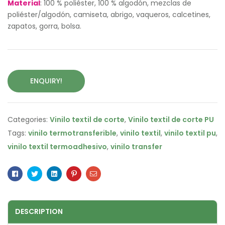
Material
: 100 % poliéster, 100 % algodón, mezclas de
poliéster/algodón, camiseta, abrigo, vaqueros, calcetines,
zapatos, gorra, bolsa.
ENQUIRY!
Categories:
Vinilo textil de corte
,
Vinilo textil de corte PU
Tags:
vinilo termotransferible
,
vinilo textil
,
vinilo textil pu
,
vinilo textil termoadhesivo
,
vinilo transfer
Facebook
Twitter
Linkedin
Pinterest
Email
DESCRIPTION