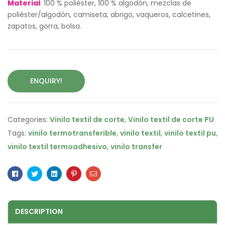
Material
: 100 % poliéster, 100 % algodón, mezclas de
poliéster/algodón, camiseta, abrigo, vaqueros, calcetines,
zapatos, gorra, bolsa.
ENQUIRY!
Categories:
Vinilo textil de corte
,
Vinilo textil de corte PU
Tags:
vinilo termotransferible
,
vinilo textil
,
vinilo textil pu
,
vinilo textil termoadhesivo
,
vinilo transfer
Facebook
Twitter
Linkedin
Pinterest
Email
DESCRIPTION