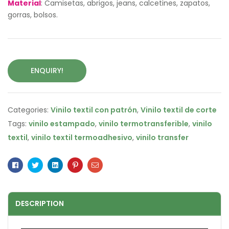
Material
: Camisetas, abrigos, jeans, calcetines, zapatos,
gorras, bolsos.
ENQUIRY!
Categories:
Vinilo textil con patrón
,
Vinilo textil de corte
Tags:
vinilo estampado
,
vinilo termotransferible
,
vinilo
textil
,
vinilo textil termoadhesivo
,
vinilo transfer
Facebook
Twitter
Linkedin
Pinterest
Email
DESCRIPTION