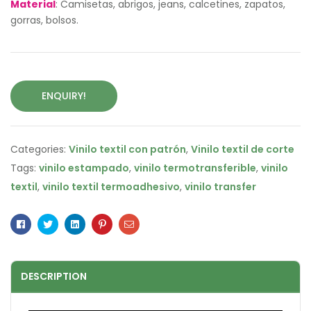
Material
: Camisetas, abrigos, jeans, calcetines, zapatos,
gorras, bolsos.
ENQUIRY!
Categories:
Vinilo textil con patrón
,
Vinilo textil de corte
Tags:
vinilo estampado
,
vinilo termotransferible
,
vinilo
textil
,
vinilo textil termoadhesivo
,
vinilo transfer
Facebook
Twitter
Linkedin
Pinterest
Email
DESCRIPTION