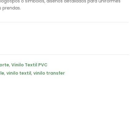
 logotipos o símbolos, diseños detallados para uniformes
s prendas.
corte
,
Vinilo Textil PVC
le
,
vinilo textil
,
vinilo transfer
il