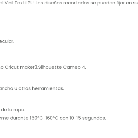
l Vinil Textil PU. Los diseños recortados se pueden fijar en 
cular.
mo Cricut maker3,Silhouette Cameo 4.
gancho u otras herramientas.
de la ropa.
firme durante 150°C-160°C con 10-15 segundos.