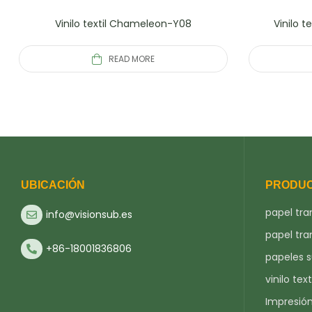
Vinilo textil Chameleon-Y08
Vinilo 
READ MORE
UBICACIÓN
PRODU
papel tra
info@visionsub.es
papel tra
+86-18001836806
papeles 
vinilo text
Impresió