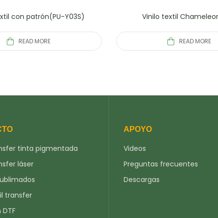
textil con patrón(PU-Y03S)
Vinilo textil Chamele
READ MORE
READ MORE
CTO
APOYO
nsfer tinta pigmentada
Videos
nsfer láser
Preguntas frecuentes
sublimados
Descargas
il transfer
n DTF