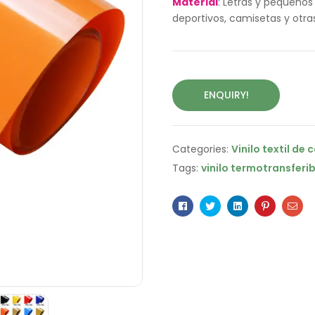
Material
: Letras y pequeños
deportivos, camisetas y otra
ENQUIRY!
Categories:
Vinilo textil de 
Tags:
vinilo termotransferib
Facebook
Twitter
Linkedin
Pinterest
Ema