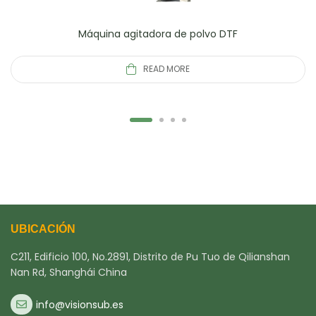
Máquina agitadora de polvo DTF
READ MORE
UBICACIÓN
C211, Edificio 100, No.2891, Distrito de Pu Tuo de Qilianshan
Nan Rd, Shanghái China
info@visionsub.es