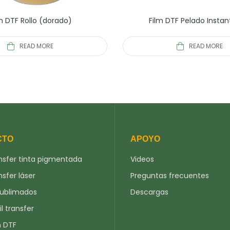
m DTF Rollo (dorado)
Film DTF Pelado Insta
READ MORE
READ MORE
CTO
APOYO
nsfer tinta pigmentada
Videos
nsfer láser
Preguntas frecuentes
sublimados
Descargas
il transfer
n DTF