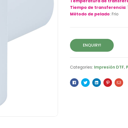
Temperatura de transfer
Tiempo de transferencia
:
Método de pelado
: Frio
ENQUIRY!
Categories:
Impresión DTF
,
Facebook
Twitter
Linkedin
Pinterest
Ema