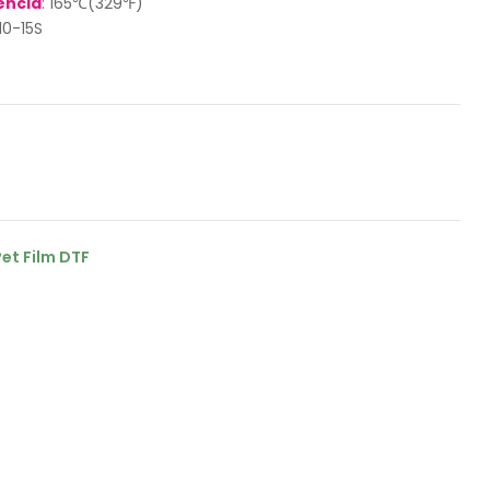
encia
: 165℃(329℉)
 10-15S
Pet Film DTF
il