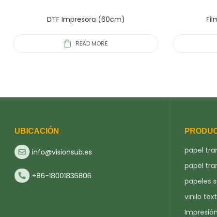
DTF Impresora (60cm)
Fil
READ MORE
UBICACIÓN
PRODU
papel tra
info@visionsub.es
papel tra
+86-18001836806
papeles 
vinilo text
Impresió