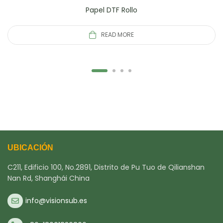
Papel DTF Rollo
READ MORE
UBICACIÓN
C211, Edificio 100, No.2891, Distrito de Pu Tuo de Qilianshan
Nan Rd, Shanghái China
info@visionsub.es