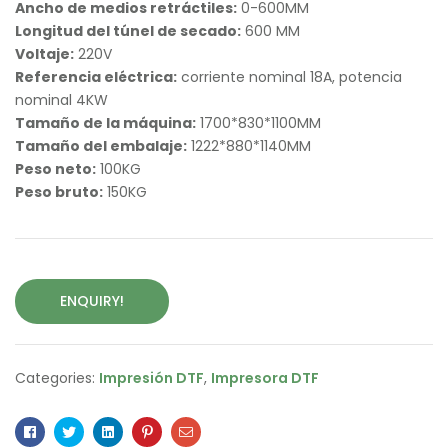
Ancho de medios retráctiles:
0-600MM
Longitud del túnel de secado:
600 MM
Voltaje:
220V
Referencia eléctrica:
corriente nominal 18A, potencia
nominal 4KW
Tamaño de la máquina:
1700*830*1100MM
Tamaño del embalaje:
1222*880*1140MM
Peso neto:
100KG
Peso bruto:
150KG
ENQUIRY!
Categories:
Impresión DTF
,
Impresora DTF
Facebook
Twitter
Linkedin
Pinterest
Email